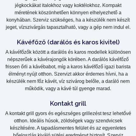
jégkockákat italokhoz vagy koktélokhoz. Kompakt
méretének köszönhetően könnyen elhelyezhető a
konyhában. Szerviz szükséges, ha a készülék nem készít
jeget, vízszivárgás tapasztalható, vagy a gép nem indul el.
Kávéfőző (darálós és karos kivitel)
A kávéfőzők között a darálós és karos modellek különösen
népszerűek a kávérajongók körében. A darálós kávéfőző
frissen őrli a kávébabot, míg a karos kávéfőző igazi barista
élményt nyújt otthon. Szervizt akkor érdemes hívni, ha a
készülék nem főz kávét, víz szivárog belőle, a daráló nem
működik, vagy a kávé túl gyenge marad.
Kontakt grill
A kontakt grill gyors és egészséges grillezést tesz lehetővé
otthon. Ideális húsok, zöldségek vagy szendvicsek
készítésére. A tapadásmentes felület és az egyenletes
hőeloszlás kiváló sütési eredményt biztosít. Szerviz