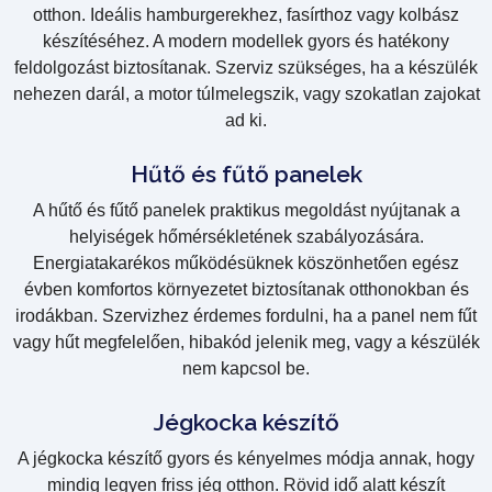
otthon. Ideális hamburgerekhez, fasírthoz vagy kolbász
készítéséhez. A modern modellek gyors és hatékony
feldolgozást biztosítanak. Szerviz szükséges, ha a készülék
nehezen darál, a motor túlmelegszik, vagy szokatlan zajokat
ad ki.
Hűtő és fűtő panelek
A hűtő és fűtő panelek praktikus megoldást nyújtanak a
helyiségek hőmérsékletének szabályozására.
Energiatakarékos működésüknek köszönhetően egész
évben komfortos környezetet biztosítanak otthonokban és
irodákban. Szervizhez érdemes fordulni, ha a panel nem fűt
vagy hűt megfelelően, hibakód jelenik meg, vagy a készülék
nem kapcsol be.
Jégkocka készítő
A jégkocka készítő gyors és kényelmes módja annak, hogy
mindig legyen friss jég otthon. Rövid idő alatt készít