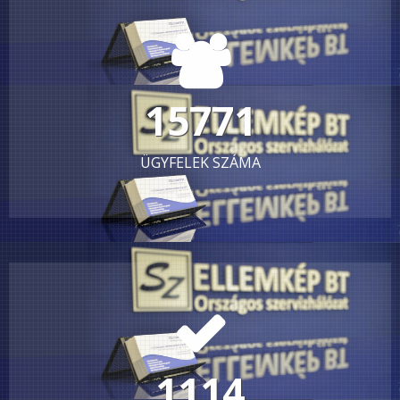
30416
ÜGYFELEK SZÁMA
2148