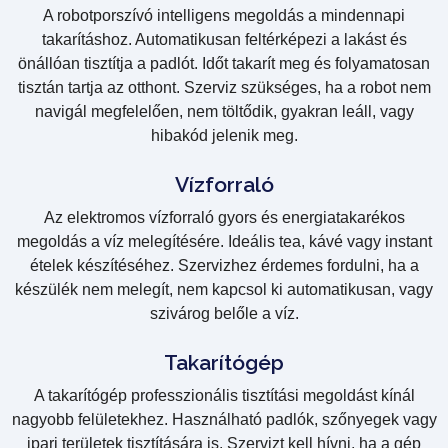
A robotporszívó intelligens megoldás a mindennapi
takarításhoz. Automatikusan feltérképezi a lakást és
önállóan tisztítja a padlót. Időt takarít meg és folyamatosan
tisztán tartja az otthont. Szerviz szükséges, ha a robot nem
navigál megfelelően, nem töltődik, gyakran leáll, vagy
hibakód jelenik meg.
Vízforraló
Az elektromos vízforraló gyors és energiatakarékos
megoldás a víz melegítésére. Ideális tea, kávé vagy instant
ételek készítéséhez. Szervizhez érdemes fordulni, ha a
készülék nem melegít, nem kapcsol ki automatikusan, vagy
szivárog belőle a víz.
Takarítógép
A takarítógép professzionális tisztítási megoldást kínál
nagyobb felületekhez. Használható padlók, szőnyegek vagy
ipari területek tisztítására is. Szervizt kell hívni, ha a gép