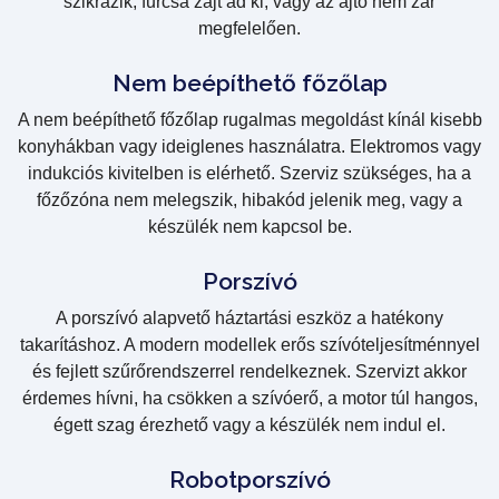
szikrázik, furcsa zajt ad ki, vagy az ajtó nem zár
megfelelően.
Nem beépíthető főzőlap
A nem beépíthető főzőlap rugalmas megoldást kínál kisebb
konyhákban vagy ideiglenes használatra. Elektromos vagy
indukciós kivitelben is elérhető. Szerviz szükséges, ha a
főzőzóna nem melegszik, hibakód jelenik meg, vagy a
készülék nem kapcsol be.
Porszívó
A porszívó alapvető háztartási eszköz a hatékony
takarításhoz. A modern modellek erős szívóteljesítménnyel
és fejlett szűrőrendszerrel rendelkeznek. Szervizt akkor
érdemes hívni, ha csökken a szívóerő, a motor túl hangos,
égett szag érezhető vagy a készülék nem indul el.
Robotporszívó