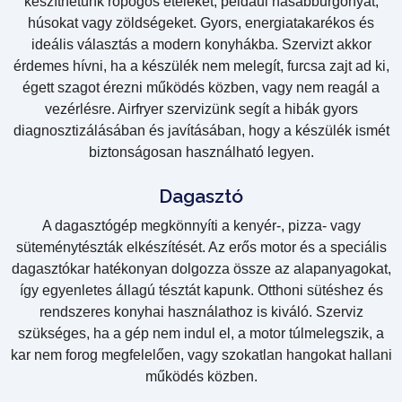
készíthetünk ropogós ételeket, például hasábburgonyát,
húsokat vagy zöldségeket. Gyors, energiatakarékos és
ideális választás a modern konyhákba. Szervizt akkor
érdemes hívni, ha a készülék nem melegít, furcsa zajt ad ki,
égett szagot érezni működés közben, vagy nem reagál a
vezérlésre. Airfryer szervizünk segít a hibák gyors
diagnosztizálásában és javításában, hogy a készülék ismét
biztonságosan használható legyen.
Dagasztó
A dagasztógép megkönnyíti a kenyér-, pizza- vagy
süteménytészták elkészítését. Az erős motor és a speciális
dagasztókar hatékonyan dolgozza össze az alapanyagokat,
így egyenletes állagú tésztát kapunk. Otthoni sütéshez és
rendszeres konyhai használathoz is kiváló. Szerviz
szükséges, ha a gép nem indul el, a motor túlmelegszik, a
kar nem forog megfelelően, vagy szokatlan hangokat hallani
működés közben.