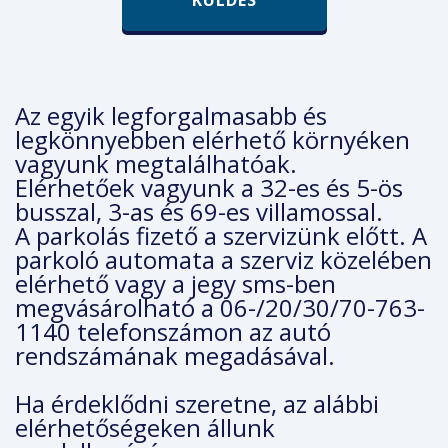
KÜLDÉS
Az egyik legforgalmasabb és
legkönnyebben elérhető környéken
vagyunk megtalálhatóak.
Elérhetőek vagyunk a 32-es és 5-ös
busszal, 3-as és 69-es villamossal.
A parkolás fizető a szervizünk előtt. A
parkoló automata a szerviz közelében
elérhető vagy a jegy sms-ben
megvásárolható a 06-/20/30/70-763-
1140 telefonszámon az autó
rendszámának megadásával.
Ha érdeklődni szeretne, az alábbi
elérhetőségeken állunk