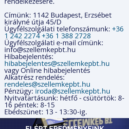
rendelkezésére.
Címünk: 1142 Budapest, Erzsébet
királyné útja 45/D
Ügyfélszolgálati telefonszámunk:
+36
1 242 2274
+36 1 388 2728
Ügyfélszolgálati e-mail címünk:
info@szellemkepbt.hu
Hibabejelentés:
hibabejelentes@szellemkepbt.hu
vagy Online hibabejelentés
Alkatrész rendelés:
rendeles@szellemkepbt.hu
Pénzügy:
iroda@szellemkepbt.hu
Nyitvatartásunk: hétfő - csütörtök: 8-
16 péntek: 8-15
Ebédszünet: 13 - 13:30-ig.
ELÉRT EREDMÉNYEINK