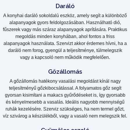
Daráló
A konyhai daráló sokoldalú eszköz, amely segít a különböző
alapanyagok gyors feldolgozásában. Használható dió,
fűszerek vagy más száraz alapanyagok aprítására. Praktikus
megoldás minden konyhában, ahol fontos a friss
alapanyagok használata. Szervizt akkor érdemes hívni, ha a
daráló nem forog, gyengül a teljesítménye, túlmelegszik
vagy a kapcsoló nem működik megfelelően.
Gőzállomás
A gőzállomás hatékony vasalási megoldást kínál nagy
teljesítményű gőzkibocsátással. A folyamatos gőz segít
gyorsan kisimítani a makacs gyűrődéseket is, így gyorsabb
és kényelmesebb a vasalás. Ideális nagyobb mennyiségű
ruhák kezelésére. Szerviz szükséges, ha nem termel gőzt,
víz szivárog a készülékből, vagy a vasaló nem melegszik fel.