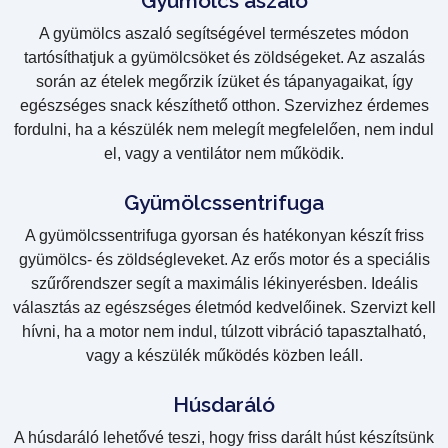
Gyümölcs aszaló
A gyümölcs aszaló segítségével természetes módon
tartósíthatjuk a gyümölcsöket és zöldségeket. Az aszalás
során az ételek megőrzik ízüket és tápanyagaikat, így
egészséges snack készíthető otthon. Szervizhez érdemes
fordulni, ha a készülék nem melegít megfelelően, nem indul
el, vagy a ventilátor nem működik.
Gyümölcssentrifuga
A gyümölcssentrifuga gyorsan és hatékonyan készít friss
gyümölcs- és zöldségleveket. Az erős motor és a speciális
szűrőrendszer segít a maximális lékinyerésben. Ideális
választás az egészséges életmód kedvelőinek. Szervizt kell
hívni, ha a motor nem indul, túlzott vibráció tapasztalható,
vagy a készülék működés közben leáll.
Húsdaráló
A húsdaráló lehetővé teszi, hogy friss darált húst készítsünk