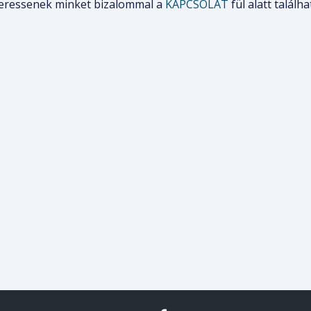
eressenek minket bizalommal a
KAPCSOLAT
fül alatt találh