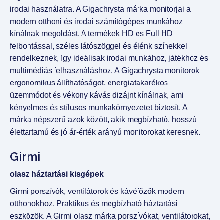
irodai használatra. A Gigachrysta márka monitorjai a
modern otthoni és irodai számítógépes munkához
kínálnak megoldást. A termékek HD és Full HD
felbontással, széles látószöggel és élénk színekkel
rendelkeznek, így ideálisak irodai munkához, játékhoz és
multimédiás felhasználáshoz. A Gigachrysta monitorok
ergonomikus állíthatóságot, energiatakarékos
üzemmódot és vékony kávás dizájnt kínálnak, ami
kényelmes és stílusos munkakörnyezetet biztosít. A
márka népszerű azok között, akik megbízható, hosszú
élettartamú és jó ár-érték arányú monitorokat keresnek.
Girmi
olasz háztartási kisgépek
Girmi porszívók, ventilátorok és kávéfőzők modern
otthonokhoz. Praktikus és megbízható háztartási
eszközök. A Girmi olasz márka porszívókat, ventilátorokat,