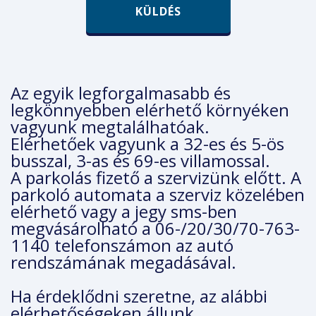
KÜLDÉS
Az egyik legforgalmasabb és
legkönnyebben elérhető környéken
vagyunk megtalálhatóak.
Elérhetőek vagyunk a 32-es és 5-ös
busszal, 3-as és 69-es villamossal.
A parkolás fizető a szervizünk előtt. A
parkoló automata a szerviz közelében
elérhető vagy a jegy sms-ben
megvásárolható a 06-/20/30/70-763-
1140 telefonszámon az autó
rendszámának megadásával.
Ha érdeklődni szeretne, az alábbi
elérhetőségeken állunk