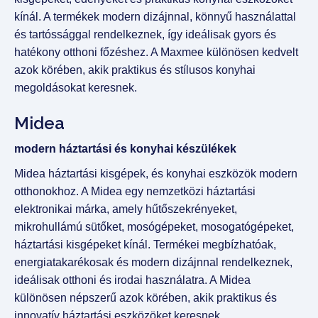
kínál. A termékek modern dizájnnal, könnyű használattal
és tartóssággal rendelkeznek, így ideálisak gyors és
hatékony otthoni főzéshez. A Maxmee különösen kedvelt
azok körében, akik praktikus és stílusos konyhai
megoldásokat keresnek.
Midea
modern háztartási és konyhai készülékek
Midea háztartási kisgépek, és konyhai eszközök modern
otthonokhoz. A Midea egy nemzetközi háztartási
elektronikai márka, amely hűtőszekrényeket,
mikrohullámú sütőket, mosógépeket, mosogatógépeket,
háztartási kisgépeket kínál. Termékei megbízhatóak,
energiatakarékosak és modern dizájnnal rendelkeznek,
ideálisak otthoni és irodai használatra. A Midea
különösen népszerű azok körében, akik praktikus és
innovatív háztartási eszközöket keresnek.