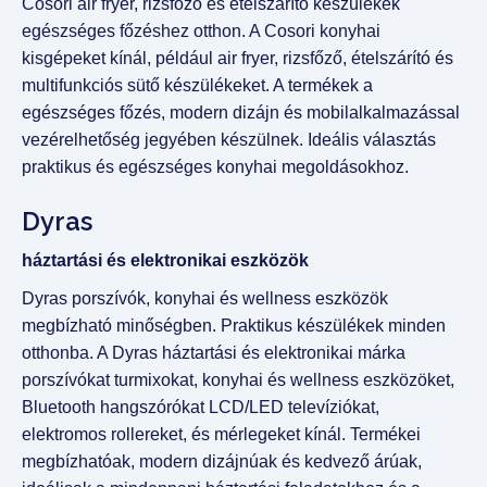
Cosori air fryer, rizsfőző és ételszárító készülékek
egészséges főzéshez otthon. A Cosori konyhai
kisgépeket kínál, például air fryer, rizsfőző, ételszárító és
multifunkciós sütő készülékeket. A termékek a
egészséges főzés, modern dizájn és mobilalkalmazással
vezérelhetőség jegyében készülnek. Ideális választás
praktikus és egészséges konyhai megoldásokhoz.
Dyras
háztartási és elektronikai eszközök
Dyras porszívók, konyhai és wellness eszközök
megbízható minőségben. Praktikus készülékek minden
otthonba. A Dyras háztartási és elektronikai márka
porszívókat turmixokat, konyhai és wellness eszközöket,
Bluetooth hangszórókat LCD/LED televíziókat,
elektromos rollereket, és mérlegeket kínál. Termékei
megbízhatóak, modern dizájnúak és kedvező árúak,