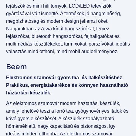
lejátszók és mini hifi tornyok, LCD/LED televiziók
gyártásával vált ismertté. A termékek jó hangminőség,
megbízhatóság és modern design jellemzi őket.
Napjainkban az Aiwa kínál hangszórókat, lemez
lejátszókat, bluetooth hangszórókat, fejhallgatókat és
multimédiás készülékeket, turmixokat, porszívókat, ideális
választás mind otthoni, mind mobil audioélményhez.
Beem
Elektromos szamovár gyors tea- és italkészítéshez.
Praktikus, energiatakarékos és könnyen használható
háztartási készülék.
Az elektromos szamovár modern háztartási készülék,
amely lehetővé teszi a forró tea, gyógynövényes italok és
kávé gyors elkészítését. A készülék szabályozható
hőmérsékletű, nagy kapacitású és biztonságos, így
ideális minden otthonba. Az elektromos szamovár