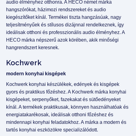
audio élményhez otthonra. A HECO német márka
hangszórókat, házimozi rendszereket és audio
kiegészítőket kínál. Termékei tiszta hangzásúak, nagy
teljesítményűek és stílusos dizájnnal rendelkeznek, így
ideálisak otthoni és professzionális audio élményhez. A
HECO márka népszerű azok körében, akik minőségi
hangrendszert keresnek.
Kochwerk
modern konyhai kisgépek
Kochwerk konyhai készülékek, edények és kisgépek
gyors és praktikus főzéshez. A Kochwerk márka konyhai
kisgépeket, serpenyőket, fazekakat és sütőedényeket
kínál. A termékek praktikusak, könnyen használhatóak és
energiatakarékosak, ideálisak otthoni főzéshez és
mindennapi konyhai feladatokhoz. A márka a modern és
tartós konyhai eszközökre specializálódott.