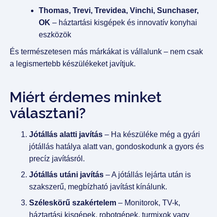
Thomas, Trevi, Trevidea, Vinchi, Sunchaser,
OK
– háztartási kisgépek és innovatív konyhai
eszközök
És természetesen más márkákat is vállalunk – nem csak
a legismertebb készülékeket javítjuk.
Miért érdemes minket
választani?
Jótállás alatti javítás
– Ha készüléke még a gyári
jótállás hatálya alatt van, gondoskodunk a gyors és
precíz javításról.
Jótállás utáni javítás
– A jótállás lejárta után is
szakszerű, megbízható javítást kínálunk.
Széleskörű szakértelem
– Monitorok, TV-k,
háztartási kisgépek, robotgépek, turmixok vagy