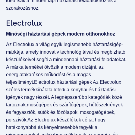
ideálisak a mindennapi háztartási feladatokhoz és a
szórakozáshoz.
Electrolux
Minőségi háztartási gépek modern otthonokhoz
Az Electrolux a világ egyik legismertebb háztartásigép-
márkája, amely innovatív technológiáival és megbízható
készülékeivel segíti a mindennapi háztartási feladatokat.
A márka termékei ötvözik a modern dizájnt, az
energiatakarékos működést és a magas
teljesítményt.Electrolux háztartási gépek Az Electrolux
széles termékkínálata lefedi a konyhai és háztartási
igények nagy részét. A legnépszerűbb kategóriák közé
tartoznak:mosógépek és szárítógépek, hűtőszekrények
és fagyasztók, sütők és főzőlapok, mosogatógépek,
porszívók Az Electrolux készülékek célja, hogy
hatékonyabbá és kényelmesebbé tegyék a
mindennapokat, miközben csökkentik az energia- és