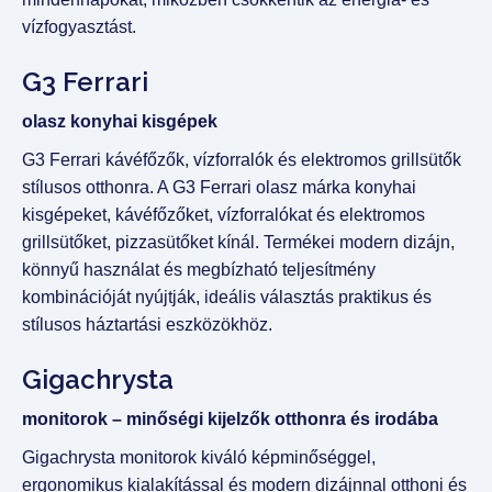
vízfogyasztást.
G3 Ferrari
olasz konyhai kisgépek
G3 Ferrari kávéfőzők, vízforralók és elektromos grillsütők
stílusos otthonra. A G3 Ferrari olasz márka konyhai
kisgépeket, kávéfőzőket, vízforralókat és elektromos
grillsütőket, pizzasütőket kínál. Termékei modern dizájn,
könnyű használat és megbízható teljesítmény
kombinációját nyújtják, ideális választás praktikus és
stílusos háztartási eszközökhöz.
Gigachrysta
monitorok – minőségi kijelzők otthonra és irodába
Gigachrysta monitorok kiváló képminőséggel,
ergonomikus kialakítással és modern dizájnnal otthoni és