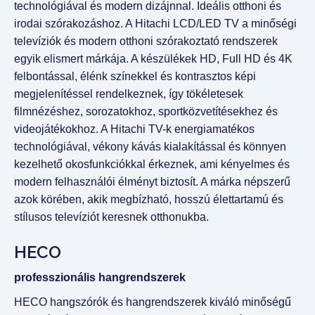
technológiával és modern dizájnnal. Ideális otthoni és
irodai szórakozáshoz. A Hitachi LCD/LED TV a minőségi
televíziók és modern otthoni szórakoztató rendszerek
egyik elismert márkája. A készülékek HD, Full HD és 4K
felbontással, élénk színekkel és kontrasztos képi
megjelenítéssel rendelkeznek, így tökéletesek
filmnézéshez, sorozatokhoz, sportközvetítésekhez és
videojátékokhoz. A Hitachi TV-k energiamatékos
technológiával, vékony kávás kialakítással és könnyen
kezelhető okosfunkciókkal érkeznek, ami kényelmes és
modern felhasználói élményt biztosít. A márka népszerű
azok körében, akik megbízható, hosszú élettartamú és
stílusos televíziót keresnek otthonukba.
HECO
professzionális hangrendszerek
HECO hangszórók és hangrendszerek kiváló minőségű