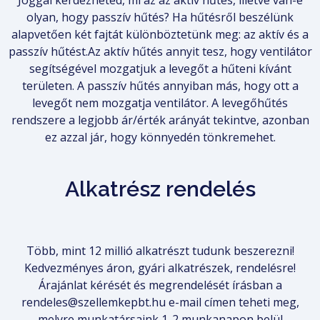
Joggal kérdezheted, mi az az aktív hűtés, illetve van-e
olyan, hogy passzív hűtés? Ha hűtésről beszélünk
alapvetően két fajtát különböztetünk meg: az aktív és a
passzív hűtést.Az aktív hűtés annyit tesz, hogy ventilátor
segítségével mozgatjuk a levegőt a hűteni kívánt
területen. A passzív hűtés annyiban más, hogy ott a
levegőt nem mozgatja ventilátor. A levegőhűtés
rendszere a legjobb ár/érték arányát tekintve, azonban
ez azzal jár, hogy könnyedén tönkremehet.
Alkatrész rendelés
Több, mint 12 millió alkatrészt tudunk beszerezni!
Kedvezményes áron, gyári alkatrészek, rendelésre!
Árajánlat kérését és megrendelését írásban a
rendeles@szellemkepbt.hu e-mail címen teheti meg,
melyre munkatársaink 1-2 munkanapon belül