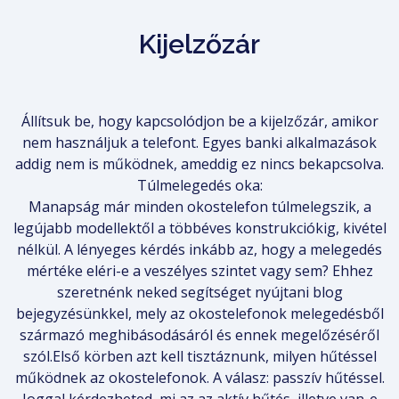
Kijelzőzár
Állítsuk be, hogy kapcsolódjon be a kijelzőzár, amikor
nem használjuk a telefont. Egyes banki alkalmazások
addig nem is működnek, ameddig ez nincs bekapcsolva.
Túlmelegedés oka:
Manapság már minden okostelefon túlmelegszik, a
legújabb modellektől a többéves konstrukciókig, kivétel
nélkül. A lényeges kérdés inkább az, hogy a melegedés
mértéke eléri-e a veszélyes szintet vagy sem? Ehhez
szeretnénk neked segítséget nyújtani blog
bejegyzésünkkel, mely az okostelefonok melegedésből
származó meghibásodásáról és ennek megelőzéséről
szól.Első körben azt kell tisztáznunk, milyen hűtéssel
működnek az okostelefonok. A válasz: passzív hűtéssel.